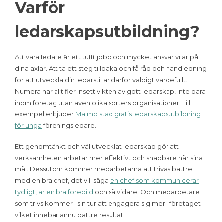
Varför
ledarskapsutbildning?
Att vara ledare är ett tufft jobb och mycket ansvar vilar på
dina axlar. Att ta ett steg tillbaka och få råd och handledning
för att utveckla din ledarstil är därför väldigt värdefullt.
Numera har allt fler insett vikten av gott ledarskap, inte bara
inom företag utan även olika sorters organisationer. Till
exempel erbjuder
Malmö stad gratis ledarskapsutbildning
för unga
föreningsledare.
Ett genomtänkt och väl utvecklat ledarskap gör att
verksamheten arbetar mer effektivt och snabbare når sina
mål. Dessutom kommer medarbetarna att trivas bättre
med en bra chef, det vill säga
en chef som kommunicerar
tydligt, är en bra förebild
och så vidare. Och medarbetare
som trivs kommer i sin tur att engagera sig mer i företaget
vilket innebär ännu bättre resultat.