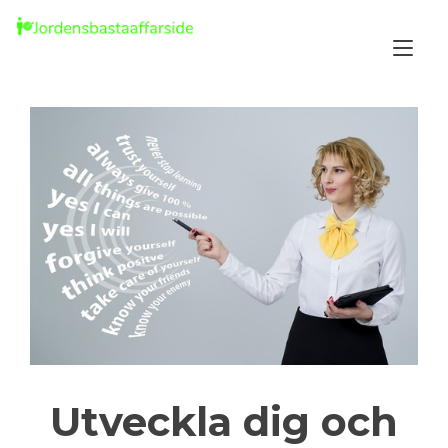
Skip
to
Tog
content
nav
Utveckla dig och