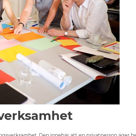
sverksamhet
ingsverksamhet. Den innebär att en privatperson äger h