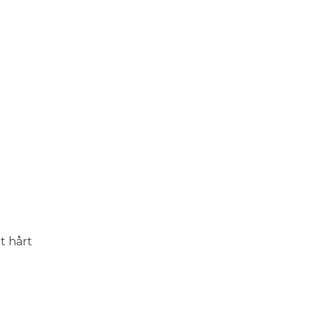
t hårt
h