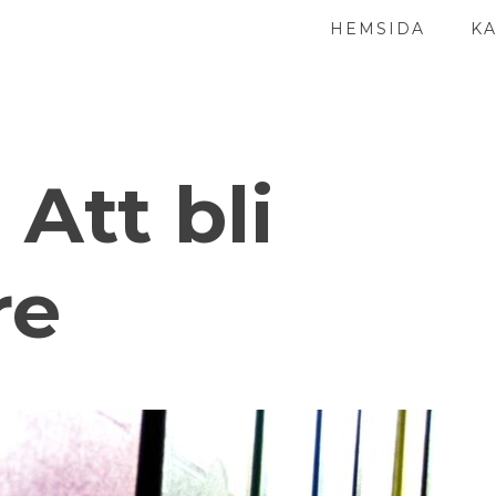
HEMSIDA
K
:
Att bli
re