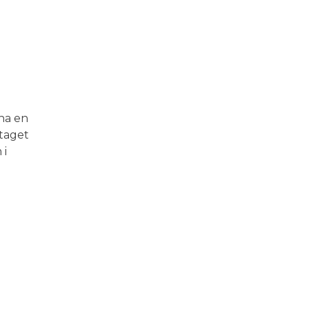
 ha en
etaget
 i