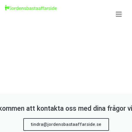
Tog
nav
lkommen att kontakta oss med dina frågor vi
tindra@jordensbastaaffarside.se