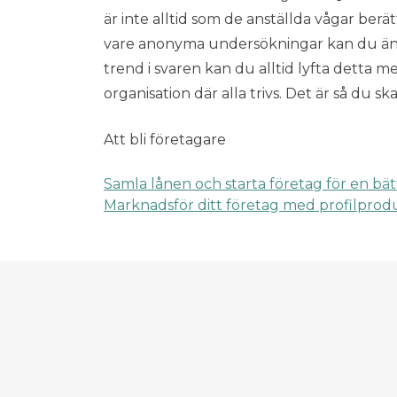
är inte alltid som de anställda vågar berä
vare anonyma undersökningar kan du ändå
trend i svaren kan du alltid lyfta detta me
organisation där alla trivs. Det är så du s
Att bli företagare
Samla lånen och starta företag för en bä
Inläggsnaviger
Marknadsför ditt företag med profilprod