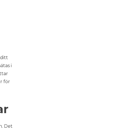
ditt
tas i
ttar
r för
ar
n. Det