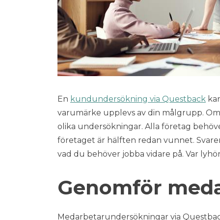
En
kundundersökning via Questback
kan
varumärke upplevs av din målgrupp. Om
olika undersökningar. Alla företag beh
företaget är hälften redan vunnet. Svar
vad du behöver jobba vidare på. Var lyhör
Genomför meda
Medarbetarundersökningar via Questback 