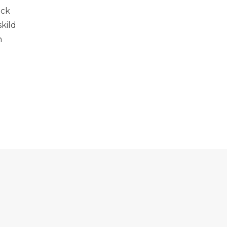
ack
kild
n