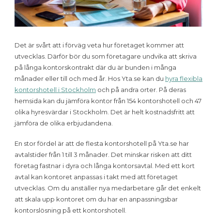
Det är svårt att i förväg veta hur företaget kommer att
utvecklas. Därför bör du som företagare undvika att skriva
på långa kontorskontrakt där du är bunden i många
månader eller till och med år. Hos Yta.se kan du
hyra flexibla
kontorshotell i Stockholm
och på andra orter. På deras
hemsida kan du jämföra kontor från 154 kontorshotell och 47
olika hyresvärdar i Stockholm. Det är helt kostnadsfritt att
jämföra de olika erbjudandena.
En stor fördel är att de flesta kontorshotell på Yta.se har
avtalstider från 1 till 3 månader. Det minskar risken att ditt
företag fastnar i dyra och långa kontorsavtal. Med ett kort
avtal kan kontoret anpassas i takt med att företaget
utvecklas. Om du anställer nya medarbetare går det enkelt
att skala upp kontoret om du har en anpassningsbar
kontorslösning på ett kontorshotell.