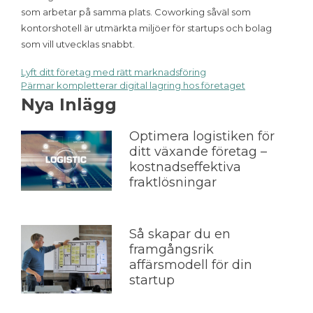
som arbetar på samma plats. Coworking såväl som
kontorshotell är utmärkta miljöer för startups och bolag
som vill utvecklas snabbt.
Lyft ditt företag med rätt marknadsföring
Inläggsnavigering
Pärmar kompletterar digital lagring hos företaget
Nya Inlägg
Optimera logistiken för
ditt växande företag –
kostnadseffektiva
fraktlösningar
Så skapar du en
framgångsrik
affärsmodell för din
startup